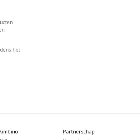
ducten
 en
jdens het
Kimbino
Partnerschap