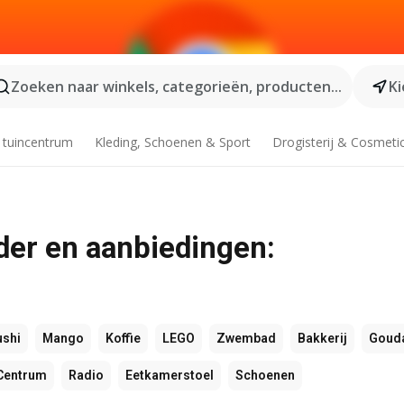
Zoeken naar winkels, categorieën, producten...
Ki
 tuincentrum
Kleding, Schoenen & Sport
Drogisterij & Cosmeti
der en aanbiedingen:
ushi
Mango
Koffie
LEGO
Zwembad
Bakkerij
Goud
Centrum
Radio
Eetkamerstoel
Schoenen