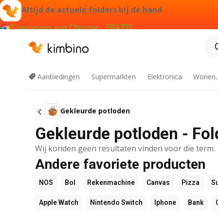
Altijd de actuele folders bij de hand
Toevoegen aan Chrome - GRATIS
Aanbiedingen
Supermarkten
Elektronica
Wonen,
Gekleurde potloden
Gekleurde potloden - Fol
Wij konden geen resultaten vinden voor die term.
Andere favoriete producten
NOS
Bol
Rekenmachine
Canvas
Pizza
S
Apple Watch
Nintendo Switch
Iphone
Bank