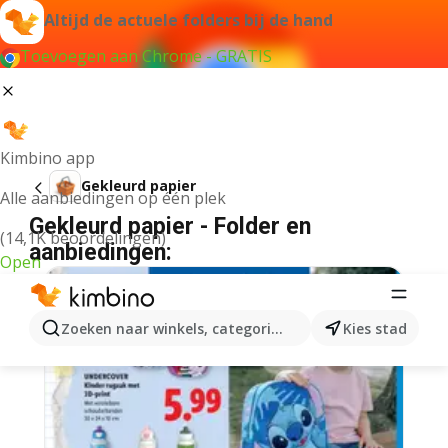
Altijd de actuele folders bij de hand
Toevoegen aan Chrome - GRATIS
Kimbino app
Gekleurd papier
Alle aanbiedingen op één plek
Gekleurd papier - Folder en
(14,1K beoordelingen)
aanbiedingen:
Open
Zoeken naar winkels, categorieën, producten...
Kies stad