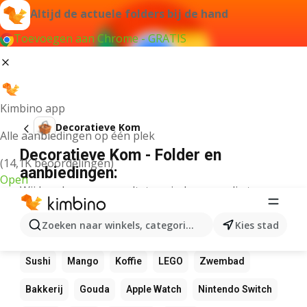
Altijd de actuele folders bij de hand
Toevoegen aan Chrome - GRATIS
Kimbino app
Decoratieve Kom
Alle aanbiedingen op één plek
Decoratieve Kom - Folder en
(14,1K beoordelingen)
aanbiedingen:
Open
Wij konden geen resultaten vinden voor die term.
Andere favoriete producten
Zoeken naar winkels, categorieën, producten...
Kies stad
NOS
Bol
Rekenmachine
Canvas
Pizza
Sushi
Mango
Koffie
LEGO
Zwembad
Bakkerij
Gouda
Apple Watch
Nintendo Switch