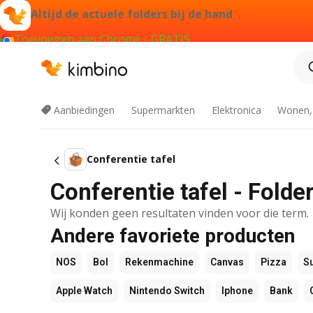
Altijd de actuele folders bij de hand
Toevoegen aan Chrome - GRATIS
Aanbiedingen
Supermarkten
Elektronica
Wonen,
Conferentie tafel
Conferentie tafel - Folde
Wij konden geen resultaten vinden voor die term.
Andere favoriete producten
NOS
Bol
Rekenmachine
Canvas
Pizza
S
Apple Watch
Nintendo Switch
Iphone
Bank