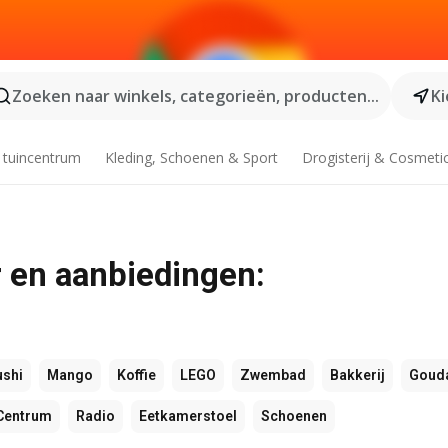
Zoeken naar winkels, categorieën, producten...
Ki
 tuincentrum
Kleding, Schoenen & Sport
Drogisterij & Cosmeti
r en aanbiedingen:
ushi
Mango
Koffie
LEGO
Zwembad
Bakkerij
Goud
Centrum
Radio
Eetkamerstoel
Schoenen