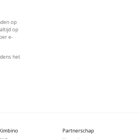
inden op
ltijd op
per e-
jdens het
Kimbino
Partnerschap