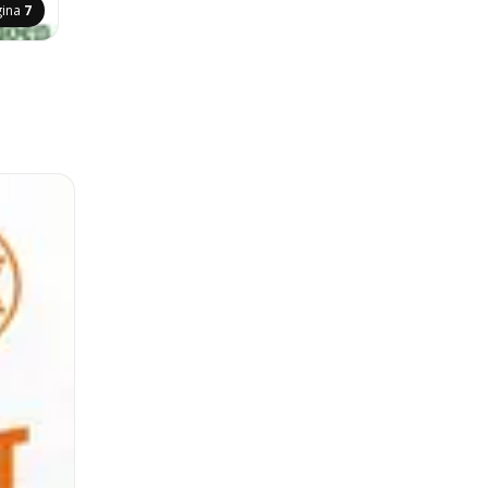
gina
7