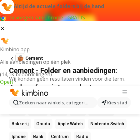
Altijd de actuele folders bij de hand
Toevoegen aan Chrome - GRATIS
Kimbino app
Cement
Alle aanbiedingen op één plek
Cement - Folder en aanbiedingen:
(14,1K beoordelingen)
Wij konden geen resultaten vinden voor die term.
Open
Andere favoriete producten
NOS
Bol
Rekenmachine
Canvas
Pizza
Zoeken naar winkels, categorieën, producten...
Kies stad
Sushi
Mango
Koffie
LEGO
Zwembad
Bakkerij
Gouda
Apple Watch
Nintendo Switch
Iphone
Bank
Centrum
Radio