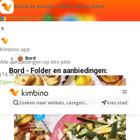
Altijd de actuele folders bij de hand
Toevoegen aan Chrome - GRATIS
Kimbino app
Bord
Alle aanbiedingen op één plek
Bord - Folder en aanbiedingen:
(14,1K beoordelingen)
Open
Zoeken naar winkels, categorieën, producten...
Kies stad