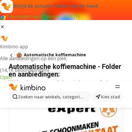
Altijd de actuele folders bij de hand
Toevoegen aan Chrome - GRATIS
Kimbino app
Automatische koffiemachine
Alle aanbiedingen op één plek
Automatische koffiemachine - Folder
(14,1K beoordelingen)
en aanbiedingen:
Open
Wij konden geen resultaten vinden voor die term.
Meer folders uit de categorie
Zoeken naar winkels, categorieën, producten...
Kies stad