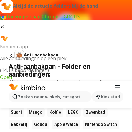
Altijd de actuele folders bij de hand
Toevoegen aan Chrome - GRATIS
Kimbino app
Anti-aanbakpan
Alle aanbiedingen op één plek
Anti-aanbakpan - Folder en
(14,1K beoordelingen)
aanbiedingen:
Open
Wij konden geen resultaten vinden voor die term.
Andere favoriete producten
Zoeken naar winkels, categorieën, producten...
Kies stad
NOS
Bol
Rekenmachine
Canvas
Pizza
Sushi
Mango
Koffie
LEGO
Zwembad
Bakkerij
Gouda
Apple Watch
Nintendo Switch