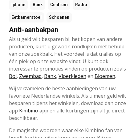
Iphone
Bank
Centrum
Radio
Eetkamerstoel
Schoenen
Anti-aanbakpan
Als u geld wilt besparen bij het kopen van andere
producten, kunt u gewoon rondkijken met behulp
van onze zoekbalk. Het voordeel is dat u alles op
één plek op onze website vindt. U kunt ook
interessante promoties vinden op producten zoals
Bol
,
Zwembad
,
Bank
,
Vloerkleden
en
Bloemen
.
Wij verzamelen de beste aanbiedingen van uw
favoriete Nederlandse winkels. Als u meer geld wilt
besparen tijdens het winkelen, download dan onze
app
Kimbino app
en alle kortingen zijn altijd direct
beschikbaar.
De magische woorden waar elke Kimbino fan van
houdt: korting, uitverkoop en sparen. Bij ons