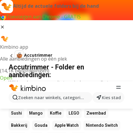
Altijd de actuele folders bij de hand
Toevoegen aan Chrome - GRATIS
Kimbino app
Accutrimmer
Alle aanbiedingen op één plek
Accutrimmer - Folder en
(14,1K beoordelingen)
aanbiedingen:
Open
Wij konden geen resultaten vinden voor die term.
Andere favoriete producten
Zoeken naar winkels, categorieën, producten...
Kies stad
NOS
Bol
Rekenmachine
Canvas
Pizza
Sushi
Mango
Koffie
LEGO
Zwembad
Bakkerij
Gouda
Apple Watch
Nintendo Switch