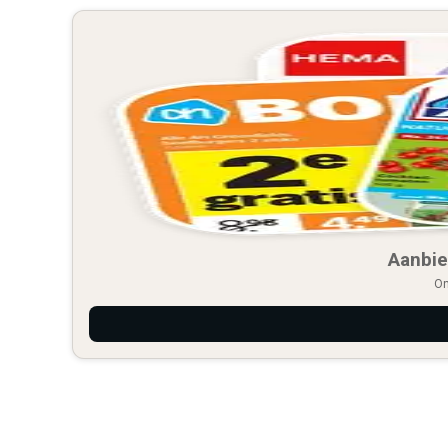
Aanbie
On