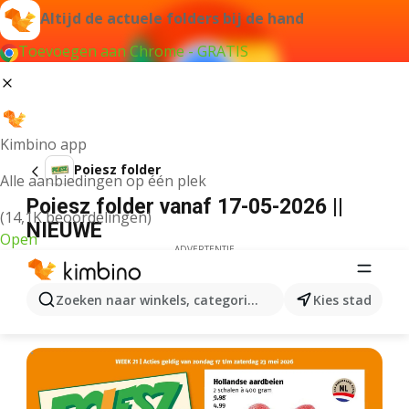
Altijd de actuele folders bij de hand
Toevoegen aan Chrome - GRATIS
Kimbino app
Poiesz folder
Alle aanbiedingen op één plek
Poiesz folder vanaf 17-05-2026 ||
(14,1K beoordelingen)
NIEUWE
Open
ADVERTENTIE
Zoeken naar winkels, categorieën, producten...
Kies stad