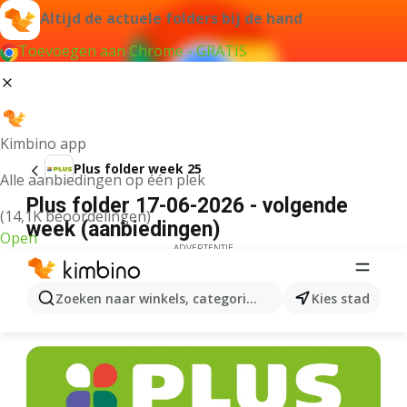
Altijd de actuele folders bij de hand
Toevoegen aan Chrome - GRATIS
Kimbino app
Plus folder week 25
Alle aanbiedingen op één plek
Plus folder 17-06-2026 - volgende
(14,1K beoordelingen)
week (aanbiedingen)
Open
ADVERTENTIE
Zoeken naar winkels, categorieën, producten...
Kies stad