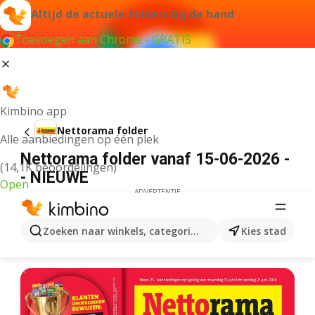
Altijd de actuele folders bij de hand
Toevoegen aan Chrome - GRATIS
Kimbino app
Nettorama folder
Alle aanbiedingen op één plek
Nettorama folder vanaf 15-06-2026 -
(14,1K beoordelingen)
- NIEUWE
Open
ADVERTENTIE
Zoeken naar winkels, categorieën, producten...
Kies stad