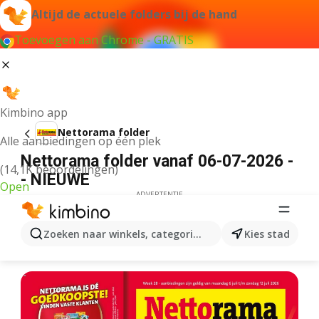
Altijd de actuele folders bij de hand
Toevoegen aan Chrome - GRATIS
Kimbino app
Nettorama folder
Alle aanbiedingen op één plek
Nettorama folder vanaf 06-07-2026 -
(14,1K beoordelingen)
- NIEUWE
Open
ADVERTENTIE
Zoeken naar winkels, categorieën, producten...
Kies stad