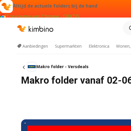
Altijd de actuele folders bij de hand
Toevoegen aan Chrome - GRATIS
Aanbiedingen
Supermarkten
Elektronica
Wonen,
Makro folder - Versdeals
Makro folder vanaf 02-0