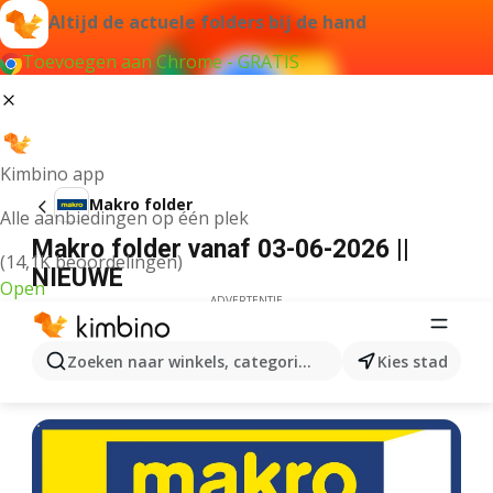
Altijd de actuele folders bij de hand
Toevoegen aan Chrome - GRATIS
Kimbino app
Makro folder
Alle aanbiedingen op één plek
Makro folder vanaf 03-06-2026 ||
(14,1K beoordelingen)
NIEUWE
Open
ADVERTENTIE
Zoeken naar winkels, categorieën, producten...
Kies stad