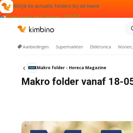
Altijd de actuele folders bij de hand
Toevoegen aan Chrome - GRATIS
Aanbiedingen
Supermarkten
Elektronica
Wonen,
Makro folder - Horeca Magazine
Makro folder vanaf 18-0