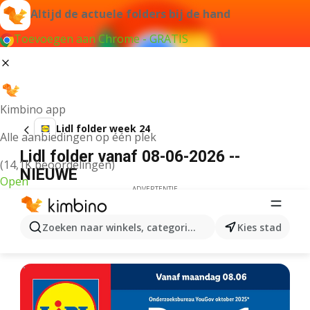
Altijd de actuele folders bij de hand
Toevoegen aan Chrome - GRATIS
Kimbino app
Lidl folder week 24
Alle aanbiedingen op één plek
Lidl folder vanaf 08-06-2026 --
(14,1K beoordelingen)
NIEUWE
Open
ADVERTENTIE
Zoeken naar winkels, categorieën, producten...
Kies stad