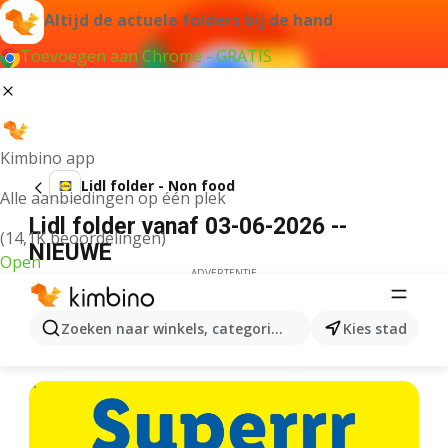
Altijd de actuele folders bij de hand
Toevoegen aan Chrome - GRATIS
Kimbino app
Lidl folder - Non food
Alle aanbiedingen op één plek
Lidl folder vanaf 03-06-2026 --
(14,1K beoordelingen)
NIEUWE
Open
ADVERTENTIE
Zoeken naar winkels, categorieën, producten...
Kies stad