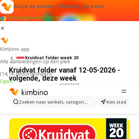
Altijd de actuele folders bij de hand
Toevoegen aan Chrome - GRATIS
Kimbino app
Kruidvat folder week 20
Alle aanbiedingen op één plek
Kruidvat folder vanaf 12-05-2026 -
(14,1K beoordelingen)
volgende, deze week
Open
ADVERTENTIE
Zoeken naar winkels, categorieën, producten...
Kies stad