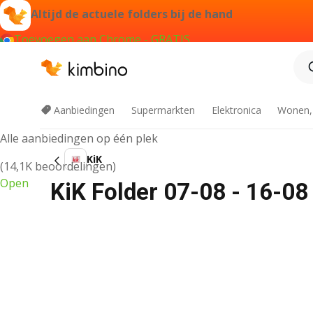
Altijd de actuele folders bij de hand
Toevoegen aan Chrome - GRATIS
Kimbino app
Aanbiedingen
Supermarkten
Elektronica
Wonen,
Alle aanbiedingen op één plek
KiK
(14,1K beoordelingen)
Open
KiK Folder 07-08 - 16-08