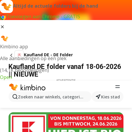
Altijd de actuele folders bij de hand
Toevoegen aan Chrome - GRATIS
Kimbino app
Kaufland DE - DE Folder
Alle aanbiedingen op één plek
Kaufland DE folder vanaf 18-06-2026
(14,1K beoordelingen)
|| NIEUWE
Open
ADVERTENTIE
Zoeken naar winkels, categorieën, producten...
Kies stad