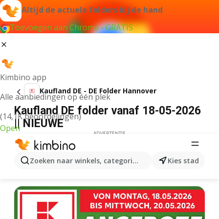
Altijd de actuele folders bij de hand
Toevoegen aan Chrome - GRATIS
Kimbino app
Kaufland DE - DE Folder Hannover
Alle aanbiedingen op één plek
Kaufland DE folder vanaf 18-05-2026
(14,1K beoordelingen)
|| NIEUWE
Open
ADVERTENTIE
Zoeken naar winkels, categorieën, producten...
Kies stad