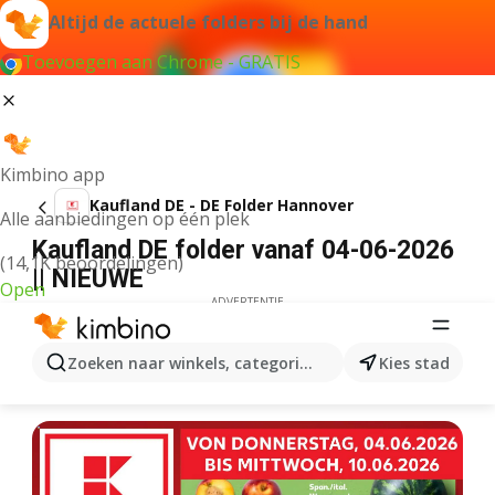
Altijd de actuele folders bij de hand
Toevoegen aan Chrome - GRATIS
Kimbino app
Kaufland DE - DE Folder Hannover
Alle aanbiedingen op één plek
Kaufland DE folder vanaf 04-06-2026
(14,1K beoordelingen)
|| NIEUWE
Open
ADVERTENTIE
Zoeken naar winkels, categorieën, producten...
Kies stad