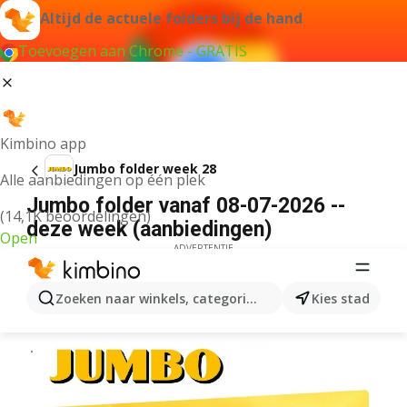
Altijd de actuele folders bij de hand
Toevoegen aan Chrome - GRATIS
Kimbino app
Jumbo folder week 28
Alle aanbiedingen op één plek
Jumbo folder vanaf 08-07-2026 --
(14,1K beoordelingen)
deze week (aanbiedingen)
Open
ADVERTENTIE
Zoeken naar winkels, categorieën, producten...
Kies stad