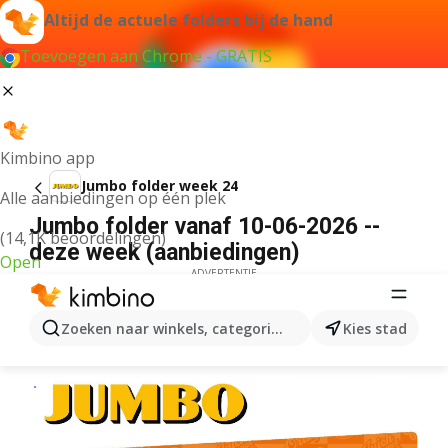
Altijd de actuele folders bij de hand
Toevoegen aan Chrome - GRATIS
Kimbino app
Jumbo folder week 24
Alle aanbiedingen op één plek
Jumbo folder vanaf 10-06-2026 --
(14,1K beoordelingen)
deze week (aanbiedingen)
Open
ADVERTENTIE
Zoeken naar winkels, categorieën, producten...
Kies stad