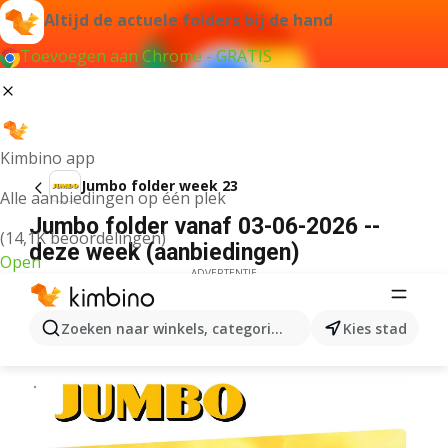
Altijd de actuele folders bij de hand
Toevoegen aan Chrome - GRATIS
Kimbino app
Jumbo folder week 23
Alle aanbiedingen op één plek
Jumbo folder vanaf 03-06-2026 --
(14,1K beoordelingen)
deze week (aanbiedingen)
Open
ADVERTENTIE
Zoeken naar winkels, categorieën, producten...
Kies stad