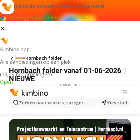
Altijd de actuele folders bij de hand
Toevoegen aan Chrome - GRATIS
Kimbino app
Hornbach folder
Alle aanbiedingen op één plek
Hornbach folder vanaf 01-06-2026 ||
(14,1K beoordelingen)
NIEUWE
Open
ADVERTENTIE
Zoeken naar winkels, categorieën, producten...
Kies stad