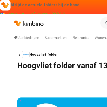
Altijd de actuele folders bij de hand
Toevoegen aan Chrome - GRATIS
Aanbiedingen
Supermarkten
Elektronica
Wonen,
Hoogvliet folder
Hoogvliet folder vanaf 