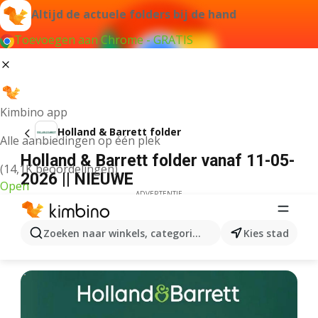
Altijd de actuele folders bij de hand
Toevoegen aan Chrome - GRATIS
Kimbino app
Holland & Barrett folder
Alle aanbiedingen op één plek
Holland & Barrett folder vanaf 11-05-
(14,1K beoordelingen)
2026 || NIEUWE
Open
ADVERTENTIE
Zoeken naar winkels, categorieën, producten...
Kies stad