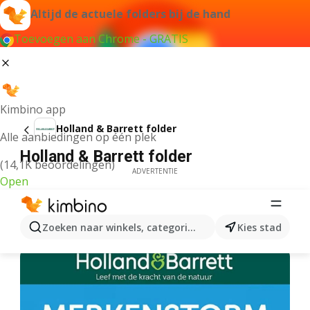
Altijd de actuele folders bij de hand
Toevoegen aan Chrome - GRATIS
Kimbino app
Holland & Barrett folder
Alle aanbiedingen op één plek
Holland & Barrett folder
(14,1K beoordelingen)
ADVERTENTIE
Open
Zoeken naar winkels, categorieën, producten...
Kies stad