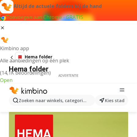
Altijd de actuele folders bij de hand
Toevoegen aan Chrome - GRATIS
Kimbino app
Hema folder
Alle aanbiedingen op één plek
Hema folder
(14,1K beoordelingen)
ADVERTENTIE
Open
Zoeken naar winkels, categorieën, producten...
Kies stad