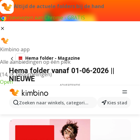
Altijd de actuele folders bij de hand
Toevoegen aan Chrome - GRATIS
Kimbino app
Hema folder - Magazine
Alle aanbiedingen op één plek
Hema folder vanaf 01-06-2026 ||
(14,1K beoordelingen)
NIEUWE
Open
ADVERTENTIE
Zoeken naar winkels, categorieën, producten...
Kies stad