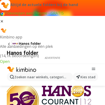
Altijd de actuele folders bij de hand
Toevoegen aan Chrome - GRATIS
Kimbino app
Hanos folder
Alle aanbiedingen op één plek
Hanos folder
(14,1K beoordelingen)
ADVERTENTIE
Open
Zoeken naar winkels, categorieën, producten...
Kies stad