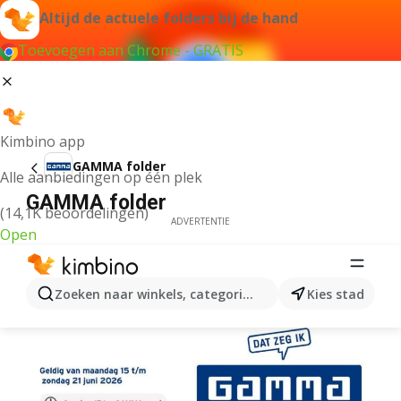
Altijd de actuele folders bij de hand
Toevoegen aan Chrome - GRATIS
Kimbino app
GAMMA folder
Alle aanbiedingen op één plek
GAMMA folder
(14,1K beoordelingen)
ADVERTENTIE
Open
Zoeken naar winkels, categorieën, producten...
Kies stad