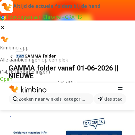
Altijd de actuele folders bij de hand
Toevoegen aan Chrome - GRATIS
Kimbino app
GAMMA folder
Alle aanbiedingen op één plek
GAMMA folder vanaf 01-06-2026 ||
(14,1K beoordelingen)
NIEUWE
Open
ADVERTENTIE
Zoeken naar winkels, categorieën, producten...
Kies stad