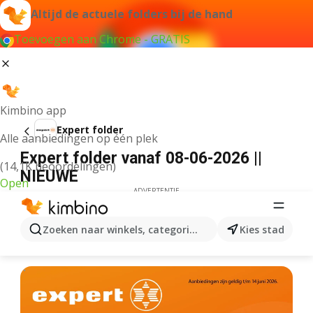
Altijd de actuele folders bij de hand
Toevoegen aan Chrome - GRATIS
Kimbino app
Expert folder
Alle aanbiedingen op één plek
Expert folder vanaf 08-06-2026 ||
(14,1K beoordelingen)
NIEUWE
Open
ADVERTENTIE
Zoeken naar winkels, categorieën, producten...
Kies stad