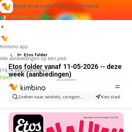
Altijd de actuele folders bij de hand
Toevoegen aan Chrome - GRATIS
Kimbino app
Etos folder
Alle aanbiedingen op één plek
Etos folder vanaf 11-05-2026 -- deze
(14,1K beoordelingen)
week (aanbiedingen)
Open
ADVERTENTIE
Zoeken naar winkels, categorieën, producten...
Kies stad