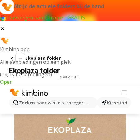
Altijd de actuele folders bij de hand
Toevoegen aan Chrome - GRATIS
Kimbino app
Ekoplaza folder
Alle aanbiedingen op één plek
Ekoplaza folder
(14,1K beoordelingen)
ADVERTENTIE
Open
Zoeken naar winkels, categorieën, producten...
Kies stad