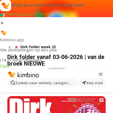
Altijd de actuele folders bij de hand
Toevoegen aan Chrome - GRATIS
Kimbino app
Dirk folder week 23
Alle aanbiedingen op één plek
Dirk folder vanaf 03-06-2026 | van de
(14,1K beoordelingen)
broek NIEUWE
Open
ADVERTENTIE
Zoeken naar winkels, categorieën, producten...
Kies stad