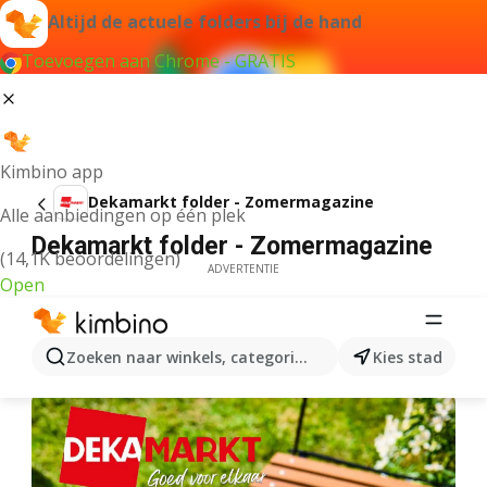
Altijd de actuele folders bij de hand
Toevoegen aan Chrome - GRATIS
Kimbino app
Dekamarkt folder - Zomermagazine
Alle aanbiedingen op één plek
Dekamarkt folder - Zomermagazine
(14,1K beoordelingen)
ADVERTENTIE
Open
Zoeken naar winkels, categorieën, producten...
Kies stad