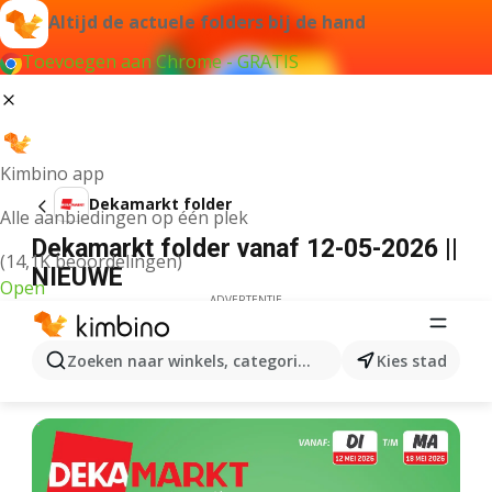
Altijd de actuele folders bij de hand
Toevoegen aan Chrome - GRATIS
Kimbino app
Dekamarkt folder
Alle aanbiedingen op één plek
Dekamarkt folder vanaf 12-05-2026 ||
(14,1K beoordelingen)
NIEUWE
Open
ADVERTENTIE
Zoeken naar winkels, categorieën, producten...
Kies stad