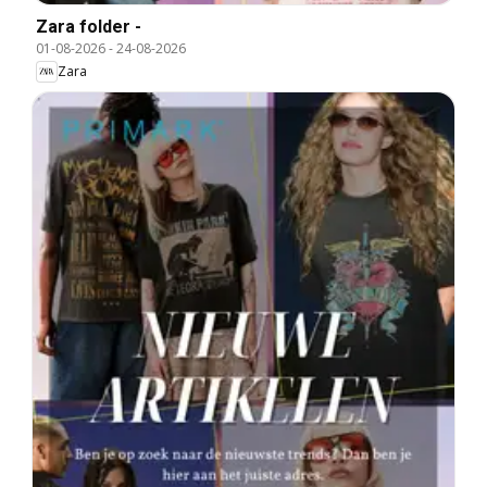
Zara folder -
01-08-2026
-
24-08-2026
Zara