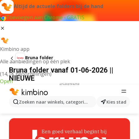
Altijd de actuele folders bij de hand
Toevoegen aan Chrome - GRATIS
Kimbino app
Bruna folder
Alle aanbiedingen op één plek
Bruna folder vanaf 01-06-2026 ||
(14,1K beoordelingen)
NIEUWE
Open
ADVERTENTIE
Zoeken naar winkels, categorieën, producten...
Kies stad