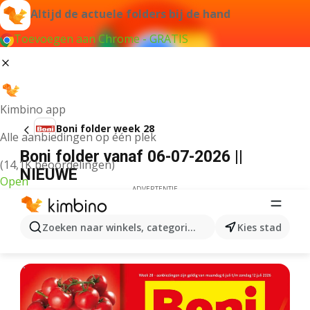
Altijd de actuele folders bij de hand
Toevoegen aan Chrome - GRATIS
Kimbino app
Boni folder week 28
Alle aanbiedingen op één plek
Boni folder vanaf 06-07-2026 ||
(14,1K beoordelingen)
NIEUWE
Open
ADVERTENTIE
Zoeken naar winkels, categorieën, producten...
Kies stad