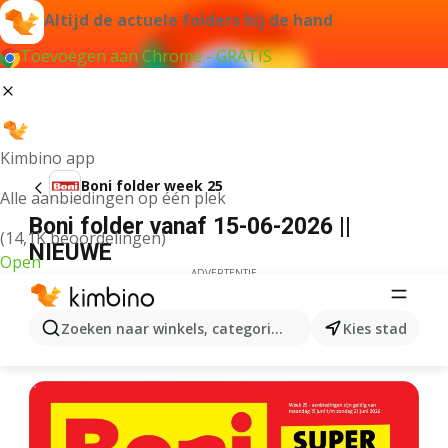
Altijd de actuele folders bij de hand
Toevoegen aan Chrome - GRATIS
Kimbino app
Boni folder week 25
Alle aanbiedingen op één plek
Boni folder vanaf 15-06-2026 ||
(14,1K beoordelingen)
NIEUWE
Open
ADVERTENTIE
Zoeken naar winkels, categorieën, producten...
Kies stad