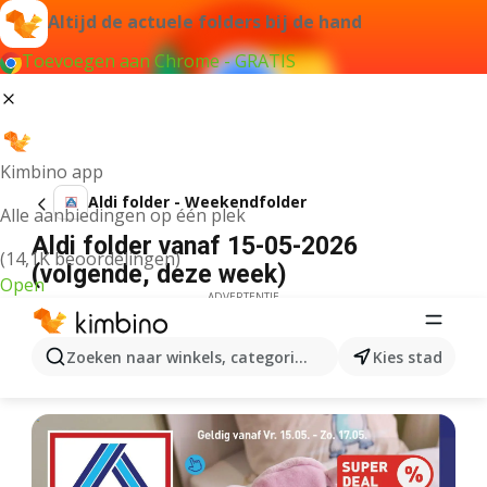
Altijd de actuele folders bij de hand
Toevoegen aan Chrome - GRATIS
Kimbino app
Aldi folder - Weekendfolder
Alle aanbiedingen op één plek
Aldi folder vanaf 15-05-2026
(14,1K beoordelingen)
(volgende, deze week)
Open
ADVERTENTIE
Zoeken naar winkels, categorieën, producten...
Kies stad