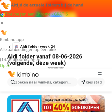
Altijd de actuele folders bij de hand
Toevoegen aan Chrome - GRATIS
Kimbino app
Aldi folder week 24
Alle aanbiedingen op één plek
Aldi folder vanaf 08-06-2026
(14,1K beoordelingen)
(volgende, deze week)
Open
ADVERTENTIE
Zoeken naar winkels, categorieën, producten...
Kies stad