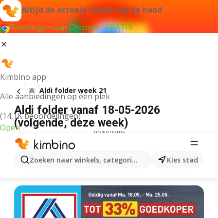
Altijd de actuele folders bij de hand
Toevoegen aan Chrome - GRATIS
Kimbino app
Aldi folder week 21
Alle aanbiedingen op één plek
Aldi folder vanaf 18-05-2026
(14,1K beoordelingen)
(volgende, deze week)
Open
ADVERTENTIE
Zoeken naar winkels, categorieën, producten...
Kies stad